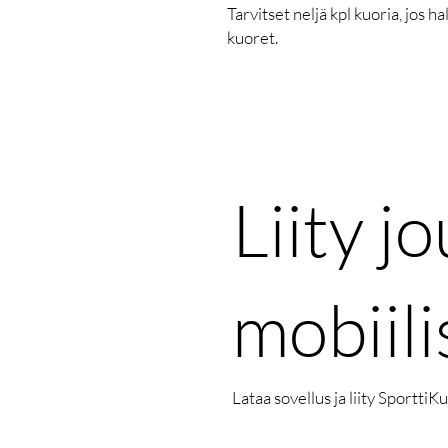
Tarvitset neljä kpl kuoria, jos h
kuoret.
Liity 
mobiili
Lataa sovellus ja liity SporttiK