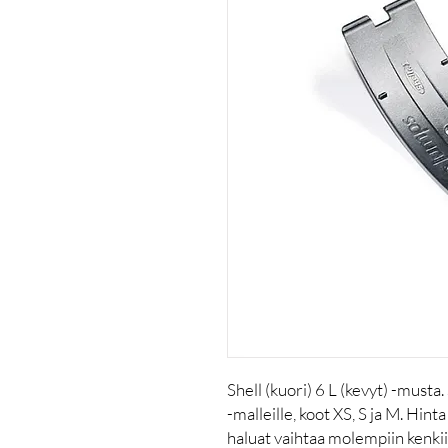
Shell (kuori) 6 L (kevyt) -must
-malleille, koot XS, S ja M. Hinta
haluat vaihtaa molempiin kenkii