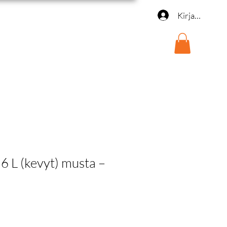
Kirjaudu
) 6 L (kevyt) musta –