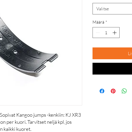
Valitse
Määrä
*
Li
a. Sopivat Kangoo jumps -kenkiin: KJ XR3
 on per kuori. Tarvitset neljä kpl, jos
n kaikki kuoret.