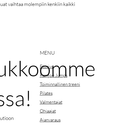
aluat vaihtaa molempiin kenkiin kaikki
MENU
joukkoomme
Etusivu
Kangoo Jumps
Toiminnallinen treeni
ssa!
Pilates
Valmentajat
Ohjaajat
uutioon
Ajanvaraus