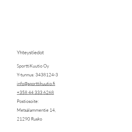
Yhteystiedot
SporttiKuutio Oy
Y-tunnus: 3438124-3
info@sporttikuutio.fi
+358 44 333 6268
Postiosoite:
Metsälammentie 14,
21290 Rusko