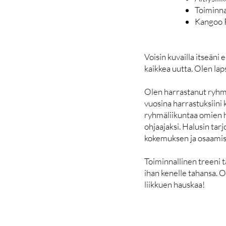
Toiminna
Kangoo 
Voisin kuvailla itseäni
kaikkea uutta. Olen laps
Olen harrastanut ryhmäl
vuosina harrastuksiini 
ryhmäliikuntaa omien ha
ohjaajaksi. Halusin tarj
kokemuksen ja osaamisen
Toiminnallinen treeni t
ihan kenelle tahansa. 
liikkuen hauskaa!