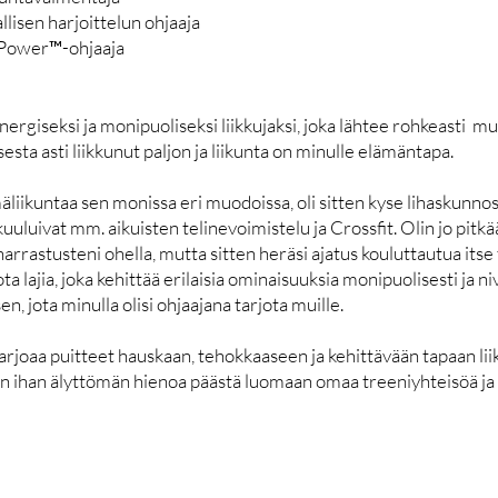
llisen harjoittelun ohjaaja
Power™-ohjaaja
 energiseksi ja monipuoliseksi liikkujaksi, joka lähtee rohkeasti
esta asti liikkunut paljon ja liikunta on minulle elämäntapa.
iikuntaa sen monissa eri muodoissa, oli sitten kyse lihaskunnost
kuuluivat mm. aikuisten telinevoimistelu ja Crossfit. Olin jo pitk
rrastusteni ohella, mutta sitten heräsi ajatus kouluttautua itse
ota lajia, joka kehittää erilaisia ominaisuuksia monipuolisesti ja 
, jota minulla olisi ohjaajana tarjota muille.
arjoaa puitteet hauskaan, tehokkaaseen ja kehittävään tapaan liikk
On ihan älyttömän hienoa päästä luomaan omaa treeniyhteisöä j