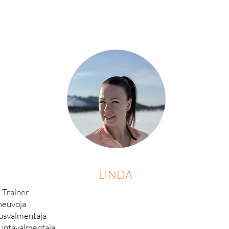
LINDA
 Trainer​
neuvoja
usvalmentaja
ikuntavalmentaja