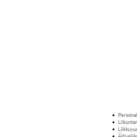
Personal
Liikunta
Liikkuvu
Äitiysli