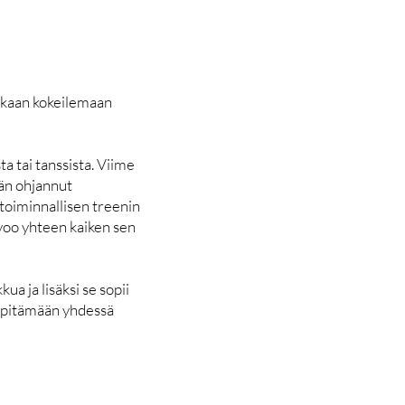
 mukaan kokeilemaan
a tai tanssista. Viime
ään ohjannut
 toiminnallisen treenin
nivoo yhteen kaiken sen
ua ja lisäksi se sopii
a pitämään yhdessä