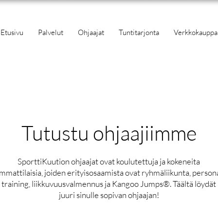
Etusivu
Palvelut
Ohjaajat
Tuntitarjonta
Verkkokauppa
Tutustu ohjaajiimme
SporttiKuution ohjaajat ovat koulutettuja ja kokeneita
mmattilaisia, joiden erityisosaamista ovat ryhmäliikunta, person
training, liikkuvuusvalmennus ja Kangoo Jumps
®
. Täältä löydät
juuri sinulle sopivan ohjaajan!