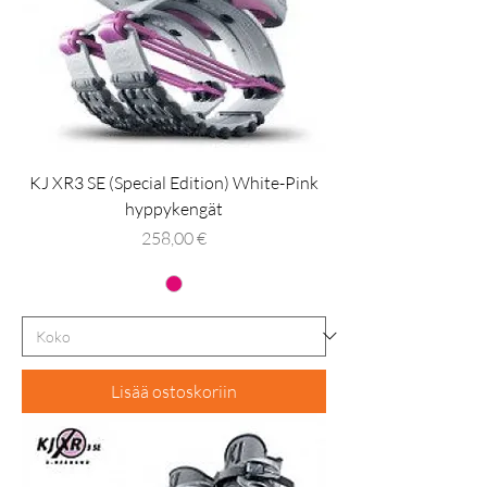
KJ XR3 SE (Special Edition) White-Pink
hyppykengät
Hinta
258,00 €
Lisää ostoskoriin