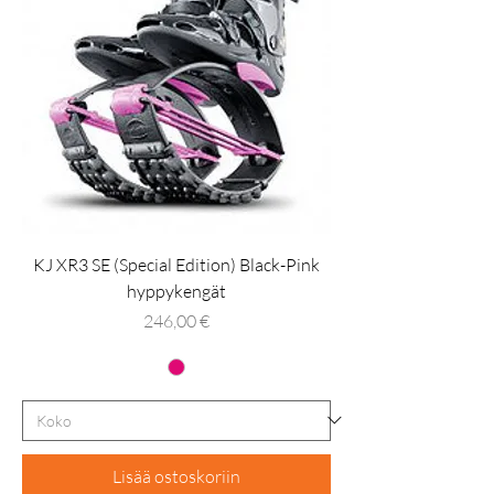
KJ XR3 SE (Special Edition) Black-Pink
hyppykengät
Hinta
246,00 €
Lisää ostoskoriin