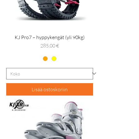
KJ Pro7 – hyppykengät (yli 90kg)
Hinta
285,00 €
Lisää ostoskoriin