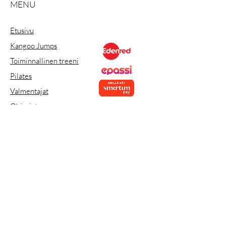
MENU
Etusivu
Kangoo Jumps
Toiminnallinen treeni
Pilates
Valmentajat
Ohjaajat
Ajanvaraus
Yhteystiedot
SporttiKuutio Oy
Y-tunnus:
3438124-3