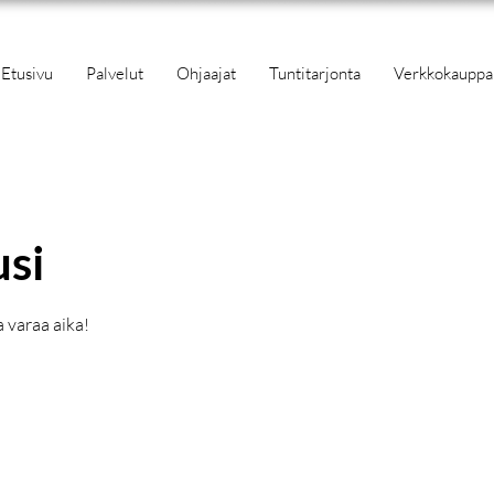
Etusivu
Palvelut
Ohjaajat
Tuntitarjonta
Verkkokauppa
usi
a varaa aika!