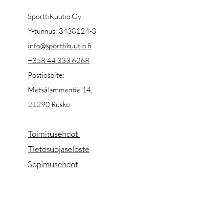
SporttiKuutio Oy
Y-tunnus: 3438124-3
info@sporttikuutio.fi
+358 44 333 6268
Postiosoite:
Metsälammentie 14,
21290 Rusko
Toimitusehdot
Tietosuojaseloste
Sopimusehdot