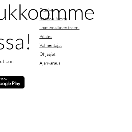
joukkoomme
Etusivu
Kangoo Jumps
Toiminnallinen treeni
ssa!
Pilates
Valmentajat
Ohjaajat
uutioon
Ajanvaraus